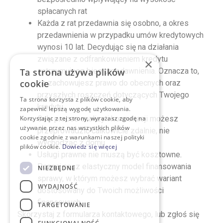
spłacanych rat
Każda z rat przedawnia się osobno, a okres
przedawnienia w przypadku umów kredytowych
wynosi 10 lat. Decydując się na działania
związane z odfrankowieniem kredytu
×
zatrzymujesz bieg przedawnienia. Oznacza to,
Ta strona używa plików
cookie
że zachowujesz prawo do obecnych oraz
przyszłych roszczeń dotyczących Twojego
Ta strona korzysta z plików cookie, aby
kredytu.
zapewnić lepszą wygodę użytkowania.
Cały proces analizy i konsultacji możesz
Korzystając z tej strony, wyrażasz zgodę na
używanie przez nas wszystkich plików
przeprowadzić całkowicie zdalnie, nie
cookie zgodnie z warunkami naszej polityki
wychodząc z domu
plików cookie.
Dowiedz się więcej
Usługi prawne nie muszą być kosztowne.
Poznaj nasz elastyczny model finansowania
NIEZBĘDNE
sprawy, w którym możesz wybrać wariant
WYDAJNOŚĆ
dostosowany do Twoich możliwości
finansowych
TARGETOWANIE
Skorzystaj z formularza kontaktowego, lub zgłoś się