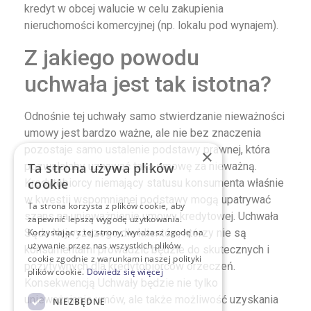
kredyt w obcej walucie w celu zakupienia
nieruchomości komercyjnej (np. lokalu pod wynajem).
Z jakiego powodu
uchwała jest tak istotna?
Odnośnie tej uchwały samo stwierdzanie nieważności
umowy jest bardzo ważne, ale nie bez znaczenia
pozostaje samo ustalenie podstawy prawnej, która
×
pozwalałaby uznawać taką umowę za nieważną.
Ta strona używa plików
cookie
Kredytobiorcy niemający statusu konsumenta właśnie
w kwestii wspomnianej podstawy mogą upatrywać
Ta strona korzysta z plików cookie, aby
szans na unieważnienie umowy kredytowej. Uchwała
zapewnić lepszą wygodę użytkowania.
Sądu Najwyższego dla klientów, którzy nie są
Korzystając z tej strony, wyrażasz zgodę na
używanie przez nas wszystkich plików
konsumentami prowadzić będzie do skutecznych i
cookie zgodnie z warunkami naszej polityki
pozytywnych dla kredytobiorców orzeczeń.
plików cookie.
Dowiedz się więcej
Konsekwencją Uchwały będzie nie tylko
unieważnianie umów, ale także możliwość uzyskania
NIEZBĘDNE